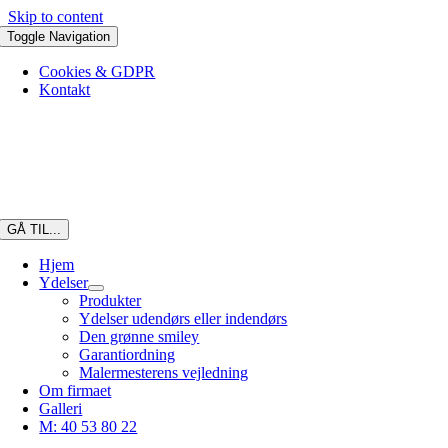
Skip to content
Toggle Navigation
Cookies & GDPR
Kontakt
GÅ TIL...
Hjem
Ydelser
Produkter
Ydelser udendørs eller indendørs
Den grønne smiley
Garantiordning
Malermesterens vejledning
Om firmaet
Galleri
M: 40 53 80 22