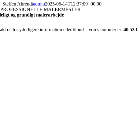
Steffen Ahrendt
admin
2025-05-14T12:37:09+00:00
 PROFESSIONELLE MALERMESTER
deligt og grundigt malerarbejde
kt os for yderligere information eller tilbud – vores nummer er:
40 53 