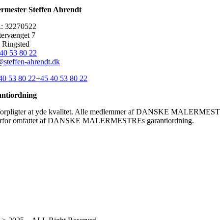
rmester Steffen Ahrendt
: 32270522
tervænget 7
 Ringsted
 40 53 80 22
@steffen-ahrendt.dk
40 53 80 22
+45 40 53 80 22
ntiordning
forpligter at yde kvalitet. Alle medlemmer af DANSKE MALERMES
erfor omfattet af DANSKE MALERMESTREs garantiordning.