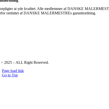
ntiordning
forpligter at yde kvalitet. Alle medlemmer af DANSKE MALERMES
erfor omfattet af DANSKE MALERMESTREs garantiordning.
 > 2025 – ALL Right Reserved.
Page load link
Go to Top