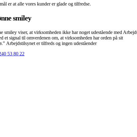
mål er at alle vores kunder er glade og tilfredse.
nne smiley
 smiley viser, at virksomheden ikke har noget udestående med Arbejds
d et signal til omverdenen om, at virksomheden har orden på sit
ø.” Arbejdstilsynet er tilfreds og ingen udeståender
2
40 53 80 22