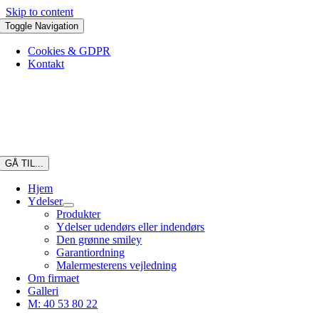
Skip to content
Toggle Navigation
Cookies & GDPR
Kontakt
GÅ TIL...
Hjem
Ydelser
Produkter
Ydelser udendørs eller indendørs
Den grønne smiley
Garantiordning
Malermesterens vejledning
Om firmaet
Galleri
M: 40 53 80 22