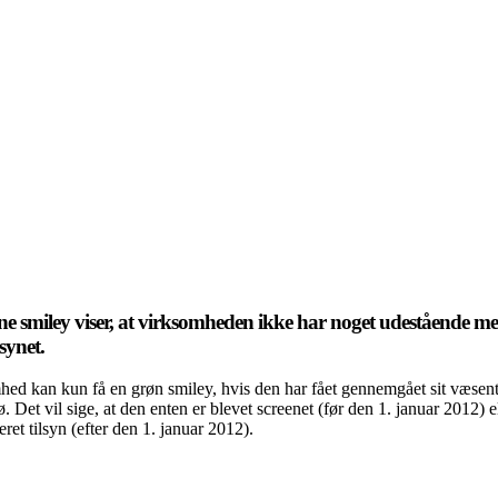
e smiley viser, at virksomheden ikke har noget udestående m
synet.
ed kan kun få en grøn smiley, hvis den har fået gennemgået sit væsent
. Det vil sige, at den enten er blevet screenet (før den 1. januar 2012) el
eret tilsyn (efter den 1. januar 2012).